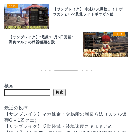
【サンブレイク】<比較>火属性ライトボ
ウガンとLv2貫通ライトボウガン使...
【サンブレイク】"最終10月5日更新"
野良マルチの武器種類を数...
検索
検索
最近の投稿
【サンブレイク】マカ錬金・交易船の周回方法（大タル爆
弾G＋1乙クエ）
【サンブレイク】反動軽減・装填速度スキルまとめ