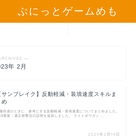
ぷにっとゲームめも
モンハン
機器
ARCHIVES ―
023年 2月
【サンブレイク】反動軽減・装填速度スキルま
とめ
備作成のときに、参考にする反動軽減・装填速度についてまとめました。
/19更新：適正射撃法の説明を追加しました。 ライトボウガン …
2023年2月14日