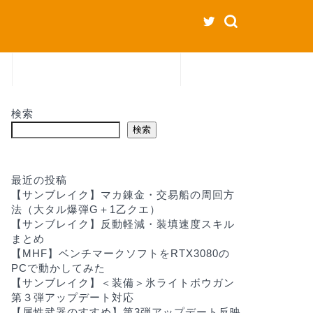
お問い合わせ
検索
検索
最近の投稿
【サンブレイク】マカ錬金・交易船の周回方
法（大タル爆弾G＋1乙クエ）
【サンブレイク】反動軽減・装填速度スキル
まとめ
【MHF】ベンチマークソフトをRTX3080の
PCで動かしてみた
【サンブレイク】＜装備＞氷ライトボウガン
第３弾アップデート対応
【属性武器のすすめ】第3弾アップデート反映