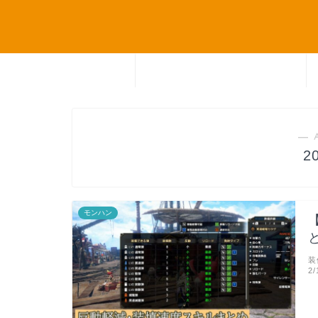
ホーム
― 
2
モンハン
装
2