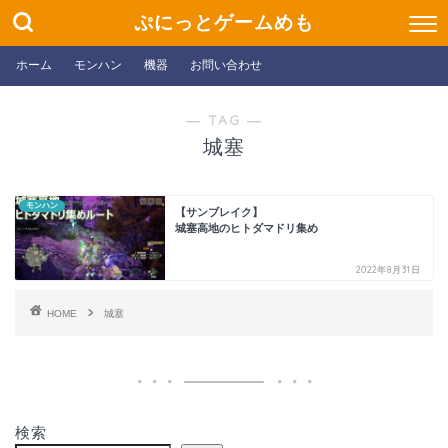
ぷにっとゲームめも
ホーム
モンハン
機器
お問い合わせ
― TAG ―
城塞
モンハン
【サンブレイク】
城塞高地のヒトダマドリ集め
2022年8月31日
HOME
城塞
検索